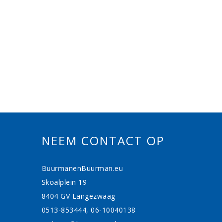
NEEM CONTACT OP
BuurmanenBuurman.eu
Skoalplein 19
8404 GV Langezwaag
0513-853444, 06-10040138