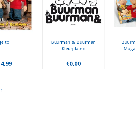
je to!
Buurman & Buurman
Buurm
Kleurplaten
Magaz
14,99
€0,00
 1