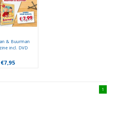
an & Buurman
ine incl. DVD
€7,95
1