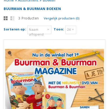
Home
»
Assortiment
»
Boeken
BUURMAN & BUURMAN BOEKEN
3 Producten
Vergelijk producten (0)
Sorteren op:
Toon:
Naam
24
aflopend