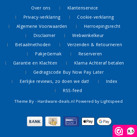
Over ons
Klantenservice
Privacy-verklaring
Cookie-verklaring
Algemene Voorwaarden
Herroepingsrecht
Disclaimer
Webwinkelkeur
Betaalmethoden
Verzenden & Retourneren
PakjeGemak
Reserveren
Garantie en Klachten
Klarna Achteraf betalen
Gedragscode Buy Now Pay Later
Eerlijke reviews, zo doen we dat!
Index
RSS-feed
Theme By -
Hardware-deals.nl
Powered by
Lightspeed
9,5