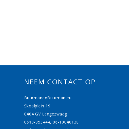
NEEM CONTACT OP
BuurmanenBuurman.eu
Skoalplein 19
8404 GV Langezwaag
0513-853444, 06-10040138