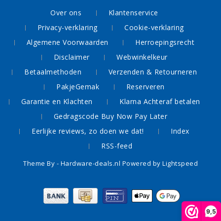
Over ons
Klantenservice
Privacy-verklaring
Cookie-verklaring
Algemene Voorwaarden
Herroepingsrecht
Disclaimer
Webwinkelkeur
Betaalmethoden
Verzenden & Retourneren
PakjeGemak
Reserveren
Garantie en Klachten
Klarna Achteraf betalen
Gedragscode Buy Now Pay Later
Eerlijke reviews, zo doen we dat!
Index
RSS-feed
Theme By -
Hardware-deals.nl
Powered by
Lightspeed
9,5