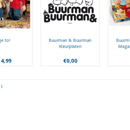
je to!
Buurman & Buurman
Buurm
Kleurplaten
Magaz
14,99
€0,00
 1