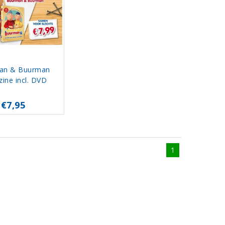
an & Buurman
ine incl. DVD
€7,95
1