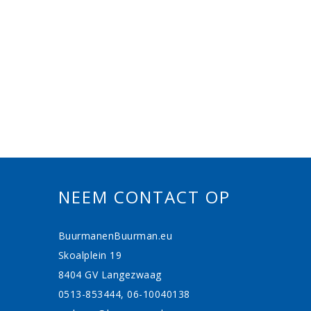
NEEM CONTACT OP
BuurmanenBuurman.eu
Skoalplein 19
8404 GV Langezwaag
0513-853444, 06-10040138