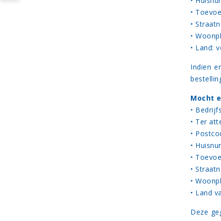
• Huisnu
• Toevoe
• Straatn
• Woonpl
• Land: v
Indien e
bestellin
Mocht e
• Bedrijf
• Ter att
• Postco
• Huisnu
• Toevoe
• Straat
• Woonpl
• Land va
Deze geg