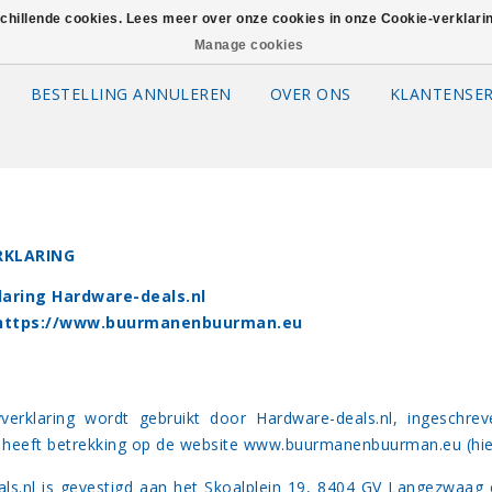
schillende cookies. Lees meer over onze cookies in onze Cookie-verklar
Manage cookies
BESTELLING ANNULEREN
OVER ONS
KLANTENSER
RKLARING
laring Hardware-deals.nl
https://www.buurmanenbuurman.eu
yverklaring wordt gebruikt door Hardware-deals.nl, ingesc
heeft betrekking op de website
www.buurmanenbuurman.eu
(hie
ls.nl is gevestigd aan het Skoalplein 19, 8404 GV Langezwaag 