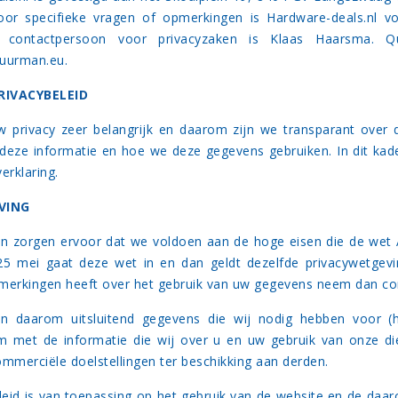
oor specifieke vragen of opmerkingen is Hardware-deals.nl v
ontactpersoon voor privacyzaken is Klaas Haarsma. Qu
uurman.eu.
RIVACYBELEID
 privacy zeer belangrijk en daarom zijn we transparant over
deze informatie en hoe we deze gegevens gebruiken. In dit kad
erklaring.
VING
en zorgen ervoor dat we voldoen aan de hoge eisen die de we
 25 mei gaat deze wet in en dan geldt dezelfde privacywetgevi
merkingen heeft over het gebruik van uw gegevens neem dan c
en daarom uitsluitend gegevens die wij nodig hebben voor (h
m met de informatie die wij over u en uw gebruik van onze d
ommerciële doelstellingen ter beschikking aan derden.
eleid is van toepassing op het gebruik van de website en de daar