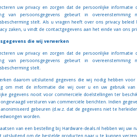
ecteren uw privacy en zorgen dat de persoonlijke informatie d
ing van persoonsgegevens gebeurt in overeenstemming 
bescherming stelt. Als u vragen heeft over ons privacy bele
vacy zaken, u vindt de contactgegevens aan het einde van ons pri
sgegevens die wij verwerken
ecteren uw privacy en zorgen dat de persoonlijke informatie d
ing van persoonsgegevens gebeurt in overeenstemming 
bescherming stelt.
erken daarom uitsluitend gegevens die wij nodig hebben voor 
dig om met de informatie die wij over u en uw gebruik van
ijke gegevens nooit voor commerciële doelstellingen ter beschi
 ongevraagd versturen van commerciële berichten. Indien gegeve
geanonimiseerd gebeuren (d.w.z. dat de gegevens niet te herleiden
 gedwongen worden.
plaatsen van een bestelling bij Hardware-deals.nl hebben wij uw 
it uitsluitend om de bestelde producten naar u te kunnen verze