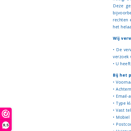
Deze geg
bijvoorb
rechten 
het hela
Wij ver
• De ver
verzoek 
• U heef
Bij het
• Voorna
• Achter
• Email-a
• Type kl
• Vast t
• Mobiel
• Postcod
9,5