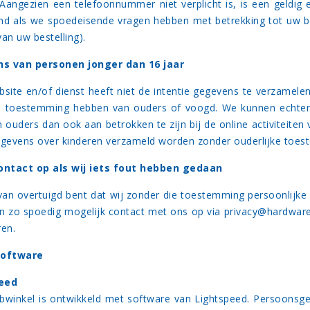
Aangezien een telefoonnummer niet verplicht is, is een geldig
tend als we spoedeisende vragen hebben met betrekking tot uw 
an uw bestelling).
s van personen jonger dan 16 jaar
site en/of dienst heeft niet de intentie gegevens te verzamelen
e toestemming hebben van ouders of voogd. We kunnen echter 
n ouders dan ook aan betrokken te zijn bij de online activitei
egevens over kinderen verzameld worden zonder ouderlijke toes
ntact op als wij iets fout hebben gedaan
 van overtuigd bent dat wij zonder die toestemming persoonlijk
 zo spoedig mogelijk contact met ons op via
privacy@hardware
ren.
software
peed
winkel is ontwikkeld met software van Lightspeed. Persoonsge