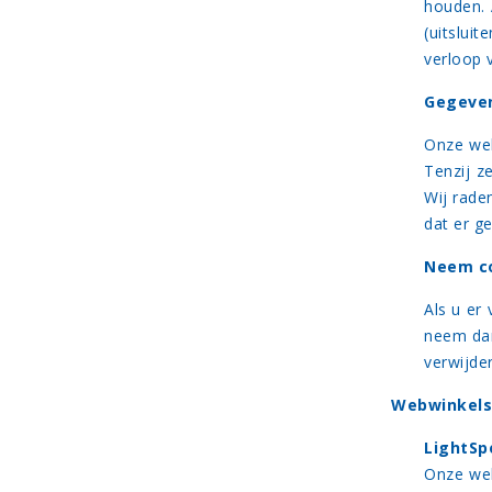
houden. 
(uitslui
verloop v
Gegeven
Onze web
Tenzij z
Wij rade
dat er g
Neem co
Als u er
neem dan
verwijde
Webwinkel
LightS
Onze web