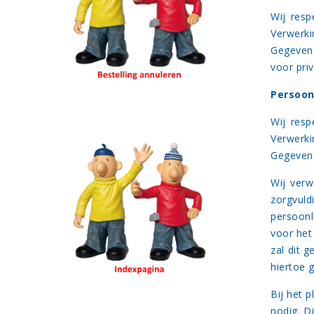
Wij resp
Verwerk
Gegevens
voor pri
Persoon
Wij resp
Verwerk
Gegevens
Wij verw
zorgvul
persoonl
voor het
zal dit 
hiertoe
Bij het 
nodig. D