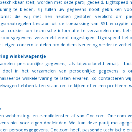
beschikbaar stelt, worden met deze partij gedeeld. Lightspeed
uning te bieden, zij zullen uw gegevens nooit gebruiken vo
komst die wij met hen hebben gesloten verplicht om pas
ingsmaatregelen bestaan uit de toepassing van SSL-encryptie
van cookies om technische informatie te verzamelen met betr
rsoonsgegevens verzameld en/of opgeslagen. Lightspeed beh
et eigen concern te delen om de dienstverlening verder te verbet
ring winkelwagentje
amelen persoonlijke gegevens, als bijvoorbeeld email, fa
e doel in het verzamelen van persoonlijke gegevens is o
aliseerde winkelervaring te laten ervaren. Zo contacteren wij
elwagen hebben laten staan om te kijken of er een probleem w
g
m
en webhosting- en e-maildiensten af van One.com. One.com v
ens niet voor eigen doeleinden. Wel kan deze partij metagege
 geen persoonsgegevens. One.com heeft passende technische e