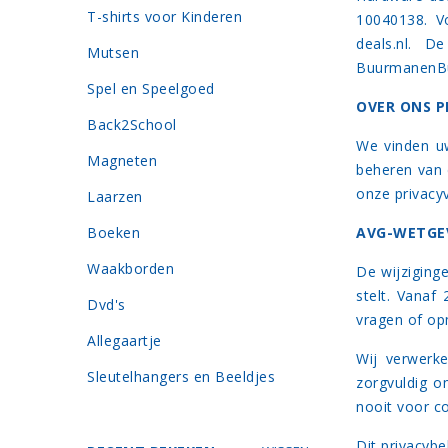
T-shirts voor Kinderen
10040138. V
deals.nl
.
De c
Mutsen
BuurmanenB
Spel en Speelgoed
OVER ONS P
Back2School
We vinden uw
Magneten
beheren van 
onze privacyv
Laarzen
Boeken
AVG-WETGE
Waakborden
De wijziging
stelt. Vanaf
Dvd's
vragen of op
Allegaartje
Wij verwerk
Sleutelhangers en Beeldjes
zorgvuldig o
nooit voor c
Dit privacyb