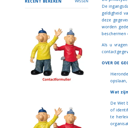
RECENT BEKEKEN
WISSEN
De ingangsda
geldigheid v
deze gegeve
worden gede
beschermen e
Als u vragen
contactgegev
OVER DE G
Hieronde
opslaan, 
Wat zij
De Wet b
of ident
te herle
organisa