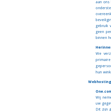
aan ons 
onderste
overeen
beveilig
gebruik 
geen pe
binnen h
Herinne
We verz
primair
geperson
hun wink
Webhostin
One.co
Wij nem
uw gegev
Dit zijn