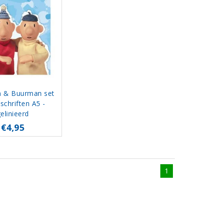
 & Buurman set
schriften A5 -
elinieerd
€4,95
1