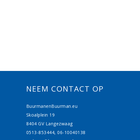
NEEM CONTACT OP
BuurmanenBuurman.eu
Skoalplein 19
8404 GV Langezwaag
0513-853444, 06-10040138