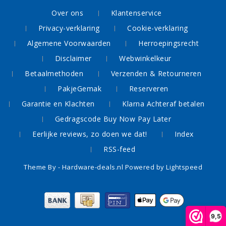
Over ons
Klantenservice
Privacy-verklaring
Cookie-verklaring
Algemene Voorwaarden
Herroepingsrecht
Disclaimer
Webwinkelkeur
Betaalmethoden
Verzenden & Retourneren
PakjeGemak
Reserveren
Garantie en Klachten
Klarna Achteraf betalen
Gedragscode Buy Now Pay Later
Eerlijke reviews, zo doen we dat!
Index
RSS-feed
Theme By -
Hardware-deals.nl
Powered by
Lightspeed
9,5