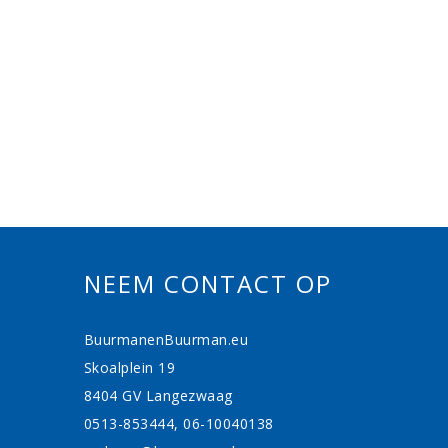
NEEM CONTACT OP
BuurmanenBuurman.eu
Skoalplein 19
8404 GV Langezwaag
0513-853444, 06-10040138