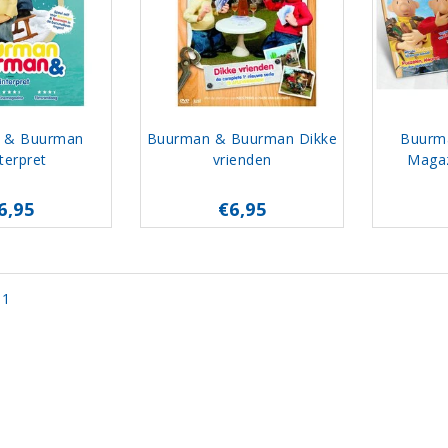
 & Buurman
Buurman & Buurman Dikke
Buurm
terpret
vrienden
Magaz
6,95
€6,95
 1