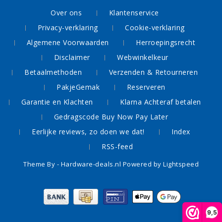
Over ons
Klantenservice
Privacy-verklaring
Cookie-verklaring
Algemene Voorwaarden
Herroepingsrecht
Disclaimer
Webwinkelkeur
Betaalmethoden
Verzenden & Retourneren
PakjeGemak
Reserveren
Garantie en Klachten
Klarna Achteraf betalen
Gedragscode Buy Now Pay Later
Eerlijke reviews, zo doen we dat!
Index
RSS-feed
Theme By -
Hardware-deals.nl
Powered by
Lightspeed
9,5