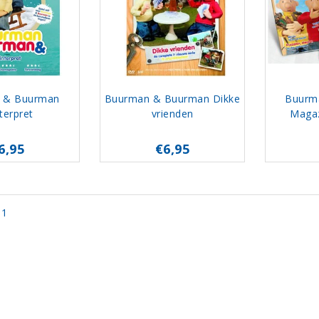
 & Buurman
Buurman & Buurman Dikke
Buurm
terpret
vrienden
Magaz
6,95
€6,95
 1