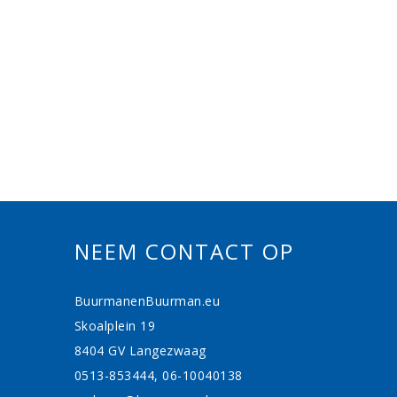
NEEM CONTACT OP
BuurmanenBuurman.eu
Skoalplein 19
8404 GV Langezwaag
0513-853444, 06-10040138