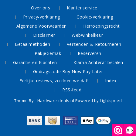
Over ons
Klantenservice
Privacy-verklaring
Cookie-verklaring
Algemene Voorwaarden
Herroepingsrecht
Disclaimer
Webwinkelkeur
Betaalmethoden
Verzenden & Retourneren
PakjeGemak
Reserveren
Garantie en Klachten
Klarna Achteraf betalen
Gedragscode Buy Now Pay Later
Eerlijke reviews, zo doen we dat!
Index
RSS-feed
Theme By -
Hardware-deals.nl
Powered by
Lightspeed
9,5