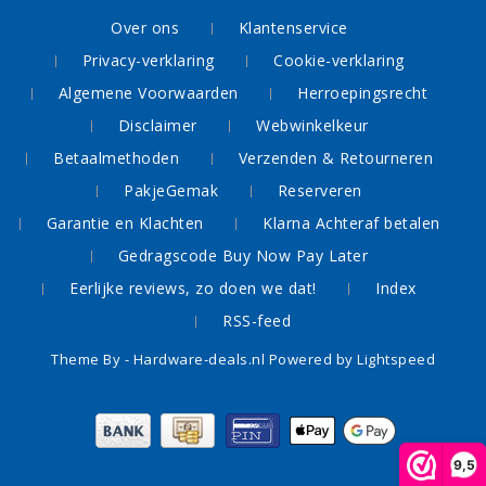
Over ons
Klantenservice
Privacy-verklaring
Cookie-verklaring
Algemene Voorwaarden
Herroepingsrecht
Disclaimer
Webwinkelkeur
Betaalmethoden
Verzenden & Retourneren
PakjeGemak
Reserveren
Garantie en Klachten
Klarna Achteraf betalen
Gedragscode Buy Now Pay Later
Eerlijke reviews, zo doen we dat!
Index
RSS-feed
Theme By -
Hardware-deals.nl
Powered by
Lightspeed
9,5