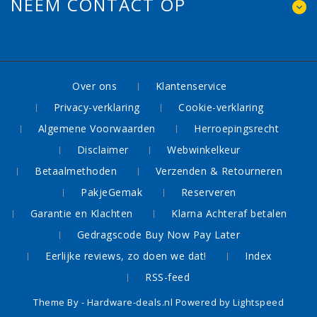
NEEM CONTACT OP
Over ons
Klantenservice
Privacy-verklaring
Cookie-verklaring
Algemene Voorwaarden
Herroepingsrecht
Disclaimer
Webwinkelkeur
Betaalmethoden
Verzenden & Retourneren
PakjeGemak
Reserveren
Garantie en Klachten
Klarna Achteraf betalen
Gedragscode Buy Now Pay Later
Eerlijke reviews, zo doen we dat!
Index
RSS-feed
Theme By -
Hardware-deals.nl
Powered by
Lightspeed