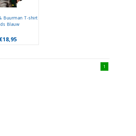
 Buurman T-shirt
ids Blauw
€18,95
1