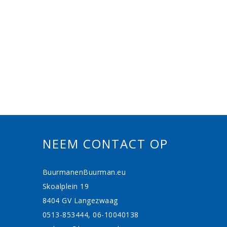
NEEM CONTACT OP
BuurmanenBuurman.eu
Skoalplein 19
8404 GV Langezwaag
0513-853444, 06-10040138