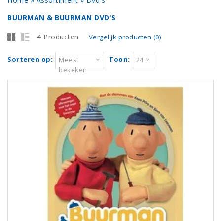
Home
»
Assortiment
»
Dvd's
BUURMAN & BUURMAN DVD'S
4 Producten
Vergelijk producten (0)
Sorteren op:
Toon:
Meest
24
bekeken