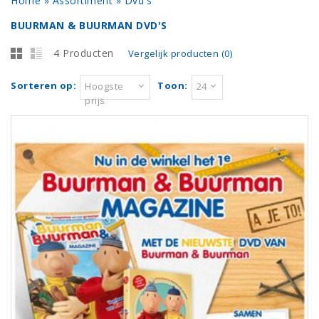
Home
»
Assortiment
»
Dvd's
BUURMAN & BUURMAN DVD'S
4 Producten
Vergelijk producten (0)
Sorteren op:
Toon:
Hoogste
24
prijs