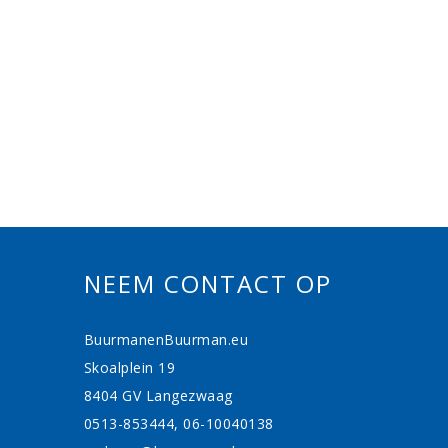
NEEM CONTACT OP
BuurmanenBuurman.eu
Skoalplein 19
8404 GV Langezwaag
0513-853444, 06-10040138