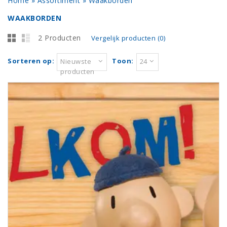
Home
»
Assortiment
»
Waakborden
WAAKBORDEN
2 Producten
Vergelijk producten (0)
Sorteren op:
Toon:
Nieuwste
24
producten