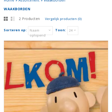
Home
»
Assortiment
»
Waakborden
WAAKBORDEN
2 Producten
Vergelijk producten (0)
Sorteren op:
Toon:
Naam
24
oplopend