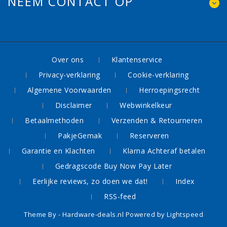
NEEM CONTACT OP
Over ons
Klantenservice
Privacy-verklaring
Cookie-verklaring
Algemene Voorwaarden
Herroepingsrecht
Disclaimer
Webwinkelkeur
Betaalmethoden
Verzenden & Retourneren
PakjeGemak
Reserveren
Garantie en Klachten
Klarna Achteraf betalen
Gedragscode Buy Now Pay Later
Eerlijke reviews, zo doen we dat!
Index
RSS-feed
Theme By -
Hardware-deals.nl
Powered by
Lightspeed