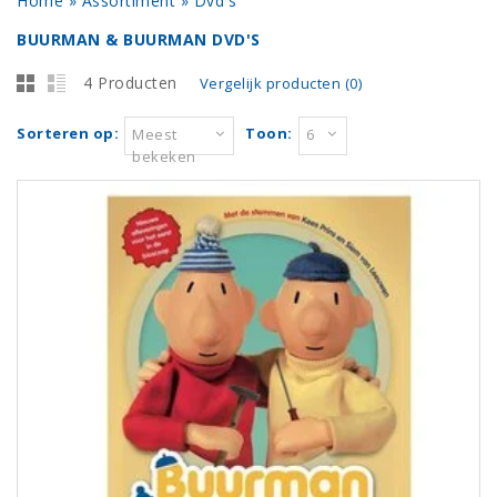
Home
»
Assortiment
»
Dvd's
BUURMAN & BUURMAN DVD'S
4 Producten
Vergelijk producten (0)
Sorteren op:
Toon:
Meest
6
bekeken