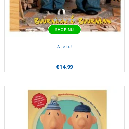
SHOP NU
A je to!
€14,99