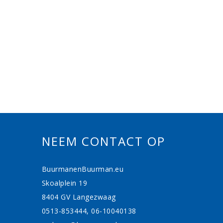
NEEM CONTACT OP
BuurmanenBuurman.eu
Skoalplein 19
8404 GV Langezwaag
0513-853444, 06-10040138