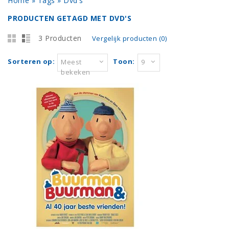
Home
»
Tags
»
Dvd's
PRODUCTEN GETAGD MET DVD'S
3 Producten
Vergelijk producten (0)
Sorteren op:
Toon:
Meest
9
bekeken