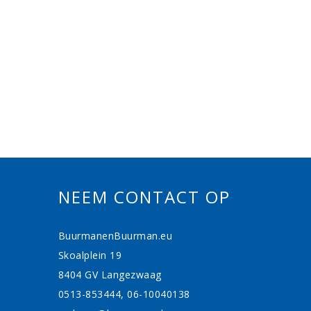
NEEM CONTACT OP
BuurmanenBuurman.eu
Skoalplein 19
8404 GV Langezwaag
0513-853444, 06-10040138