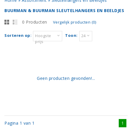
Home
»
Assortiment
»
Sleutelhangers en Beeldjes
BUURMAN & BUURMAN SLEUTELHANGERS EN BEELDJES
0 Producten
Vergelijk producten (0)
Sorteren op:
Toon:
Hoogste
24
prijs
Geen producten gevonden!...
Pagina 1 van 1
1