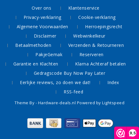
Over ons
Klantenservice
Privacy-verklaring
Cookie-verklaring
Algemene Voorwaarden
Herroepingsrecht
Disclaimer
Webwinkelkeur
Betaalmethoden
Verzenden & Retourneren
PakjeGemak
Reserveren
Garantie en Klachten
Klarna Achteraf betalen
Gedragscode Buy Now Pay Later
Eerlijke reviews, zo doen we dat!
Index
RSS-feed
Theme By -
Hardware-deals.nl
Powered by
Lightspeed
9,5