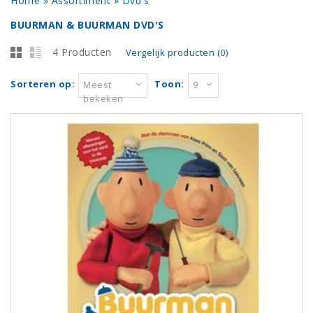
Home
»
Assortiment
»
Dvd's
BUURMAN & BUURMAN DVD'S
4 Producten
Vergelijk producten (0)
Sorteren op:
Toon:
Meest
9
bekeken