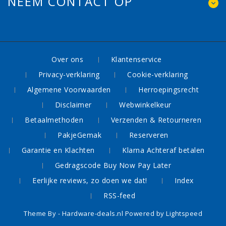
NEEM CONTACT OP
Over ons
Klantenservice
Privacy-verklaring
Cookie-verklaring
Algemene Voorwaarden
Herroepingsrecht
Disclaimer
Webwinkelkeur
Betaalmethoden
Verzenden & Retourneren
PakjeGemak
Reserveren
Garantie en Klachten
Klarna Achteraf betalen
Gedragscode Buy Now Pay Later
Eerlijke reviews, zo doen we dat!
Index
RSS-feed
Theme By -
Hardware-deals.nl
Powered by
Lightspeed