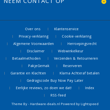
NEEM CONTACT OP
Over ons
Klantenservice
Privacy-verklaring
Cookie-verklaring
Algemene Voorwaarden
Herroepingsrecht
Disclaimer
Webwinkelkeur
Betaalmethoden
Verzenden & Retourneren
PakjeGemak
Reserveren
Garantie en Klachten
Klarna Achteraf betalen
Gedragscode Buy Now Pay Later
Eerlijke reviews, zo doen we dat!
Index
RSS-feed
Theme By -
Hardware-deals.nl
Powered by
Lightspeed