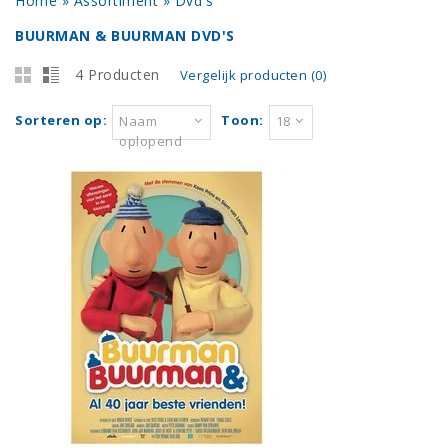
Home
»
Assortiment
»
Dvd's
BUURMAN & BUURMAN DVD'S
4 Producten
Vergelijk producten (0)
Sorteren op:
Toon:
Naam
18
oplopend