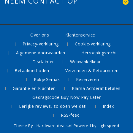
NEEM CONTACT OP
Over ons
Klantenservice
Privacy-verklaring
Cookie-verklaring
Algemene Voorwaarden
Herroepingsrecht
Disclaimer
Webwinkelkeur
Betaalmethoden
Verzenden & Retourneren
PakjeGemak
Reserveren
Garantie en Klachten
Klarna Achteraf betalen
Gedragscode Buy Now Pay Later
Eerlijke reviews, zo doen we dat!
Index
RSS-feed
Theme By -
Hardware-deals.nl
Powered by
Lightspeed