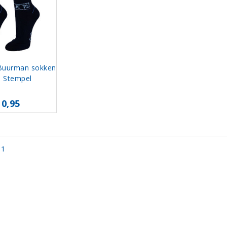
Buurman sokken
l Stempel
10,95
 1