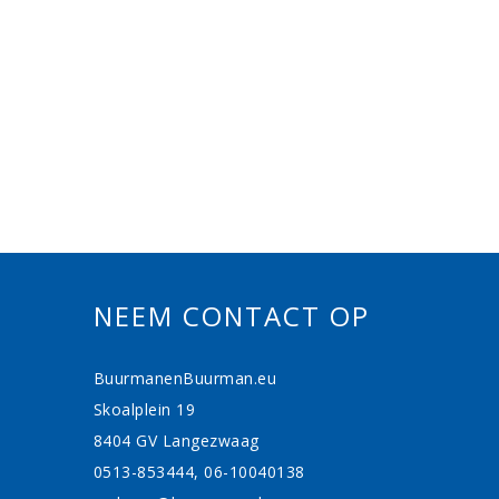
NEEM CONTACT OP
BuurmanenBuurman.eu
Skoalplein 19
8404 GV Langezwaag
0513-853444, 06-10040138