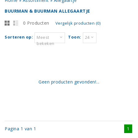
Home
»
Assortiment
»
Allegaartje
BUURMAN & BUURMAN ALLEGAARTJE
0 Producten
Vergelijk producten (0)
Sorteren op:
Toon:
Meest
24
bekeken
Geen producten gevonden!...
Pagina 1 van 1
1