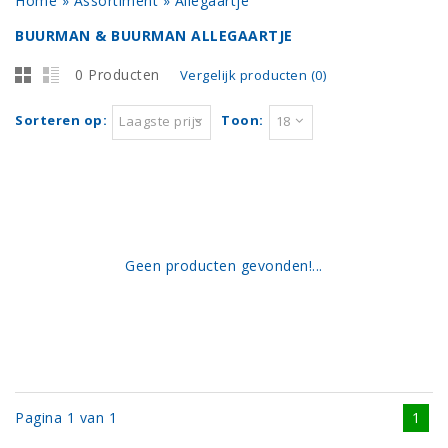
Home
»
Assortiment
»
Allegaartje
BUURMAN & BUURMAN ALLEGAARTJE
0 Producten
Vergelijk producten (0)
Sorteren op:
Toon:
Laagste prijs
18
Geen producten gevonden!...
Pagina 1 van 1
1