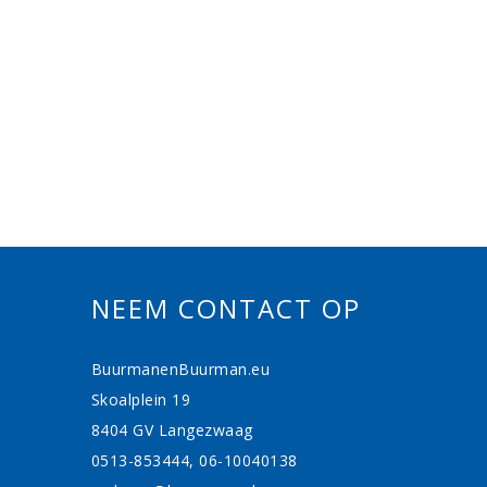
NEEM CONTACT OP
BuurmanenBuurman.eu
Skoalplein 19
8404 GV Langezwaag
0513-853444, 06-10040138