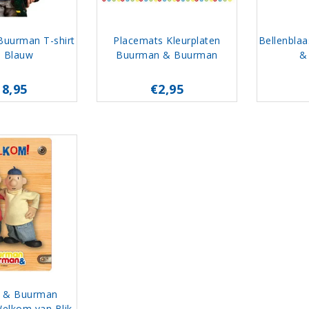
uurman T-shirt
Placemats Kleurplaten
Bellenbla
s Blauw
Buurman & Buurman
&
18,95
€2,95
 & Buurman
elkom van Blik