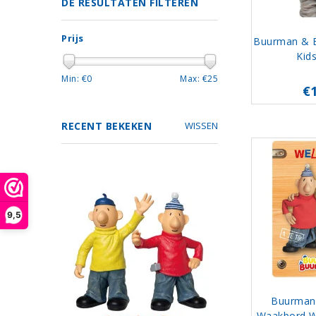
DE RESULTATEN FILTEREN
Prijs
Buurman & B
Kid
Min: €
0
Max: €
25
€
RECENT BEKEKEN
WISSEN
9,5
Buurman
Waakbord W