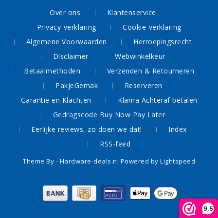
Over ons
Klantenservice
Privacy-verklaring
Cookie-verklaring
Algemene Voorwaarden
Herroepingsrecht
Disclaimer
Webwinkelkeur
Betaalmethoden
Verzenden & Retourneren
PakjeGemak
Reserveren
Garantie en Klachten
Klarna Achteraf betalen
Gedragscode Buy Now Pay Later
Eerlijke reviews, zo doen we dat!
Index
RSS-feed
Theme By -
Hardware-deals.nl
Powered by
Lightspeed
9,5