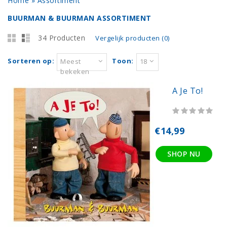
Home
»
Assortiment
BUURMAN & BUURMAN ASSORTIMENT
34 Producten
Vergelijk producten (0)
Sorteren op:
Toon:
Meest
18
bekeken
A Je To!
€14,99
SHOP NU