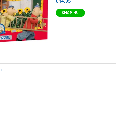
€14,95
SHOP NU
 1