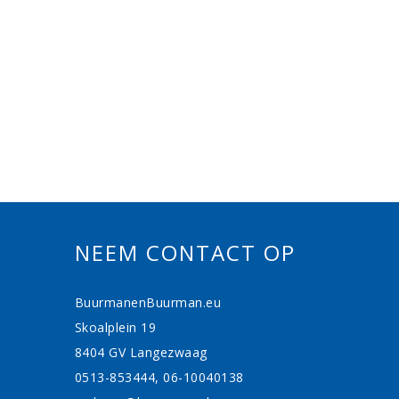
NEEM CONTACT OP
BuurmanenBuurman.eu
Skoalplein 19
8404 GV Langezwaag
0513-853444, 06-10040138