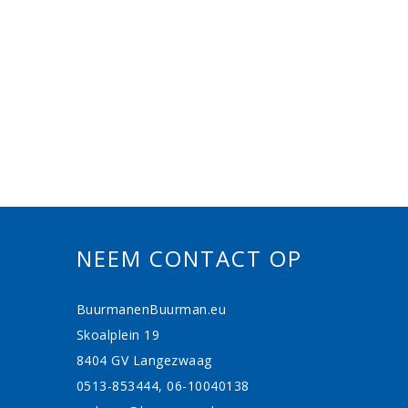
NEEM CONTACT OP
BuurmanenBuurman.eu
Skoalplein 19
8404 GV Langezwaag
0513-853444, 06-10040138