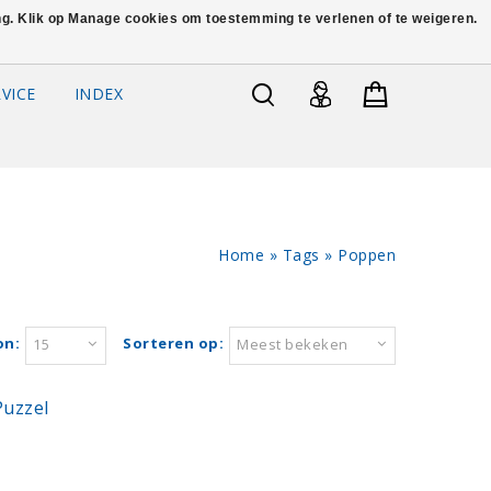
ing. Klik op Manage cookies om toestemming te verlenen of te weigeren.
VICE
INDEX
Home
»
Tags
»
Poppen
on:
Sorteren op:
15
Meest bekeken
Puzzel