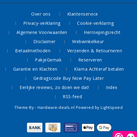
Over ons
Klantenservice
Privacy-verklaring
Cookie-verklaring
Algemene Voorwaarden
Herroepingsrecht
Disclaimer
Webwinkelkeur
Betaalmethoden
Verzenden & Retourneren
PakjeGemak
Reserveren
Garantie en Klachten
Klarna Achteraf betalen
Gedragscode Buy Now Pay Later
Eerlijke reviews, zo doen we dat!
Index
RSS-feed
Theme By -
Hardware-deals.nl
Powered by
Lightspeed