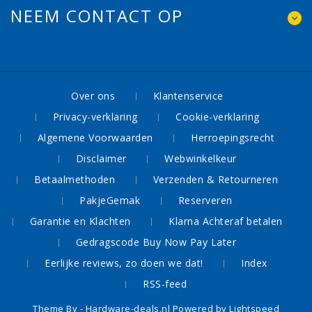
NEEM CONTACT OP
Over ons
Klantenservice
Privacy-verklaring
Cookie-verklaring
Algemene Voorwaarden
Herroepingsrecht
Disclaimer
Webwinkelkeur
Betaalmethoden
Verzenden & Retourneren
PakjeGemak
Reserveren
Garantie en Klachten
Klarna Achteraf betalen
Gedragscode Buy Now Pay Later
Eerlijke reviews, zo doen we dat!
Index
RSS-feed
Theme By -
Hardware-deals.nl
Powered by
Lightspeed