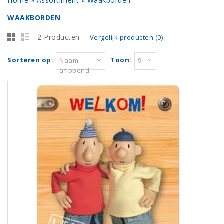
Home
»
Assortiment
»
Waakborden
WAAKBORDEN
2 Producten
Vergelijk producten (0)
Sorteren op:
Toon:
Naam
9
aflopend