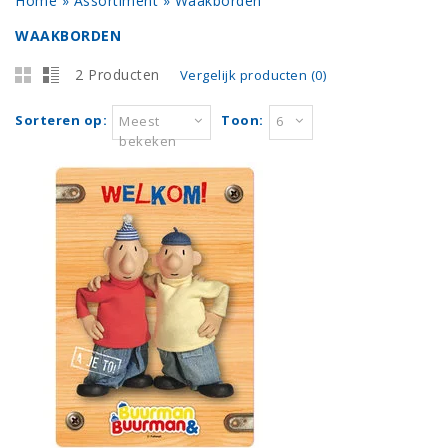
Home
»
Assortiment
»
Waakborden
WAAKBORDEN
2 Producten
Vergelijk producten (0)
Sorteren op:
Toon:
Meest
6
bekeken