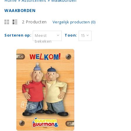
Home
»
Assortiment
»
Waakborden
WAAKBORDEN
2 Producten
Vergelijk producten (0)
Sorteren op:
Toon:
Meest
15
bekeken