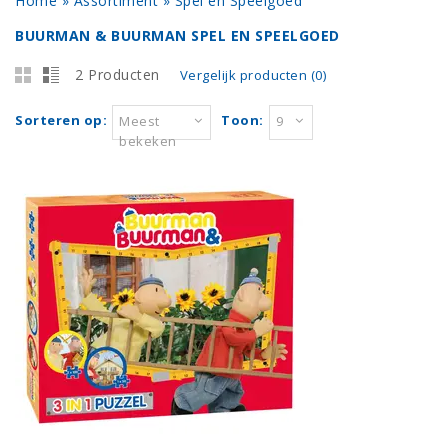
Home
»
Assortiment
»
Spel en Speelgoed
BUURMAN & BUURMAN SPEL EN SPEELGOED
2 Producten
Vergelijk producten (0)
Sorteren op:
Toon:
Meest
9
bekeken