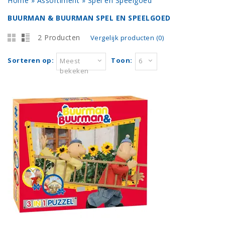
Home
»
Assortiment
»
Spel en Speelgoed
BUURMAN & BUURMAN SPEL EN SPEELGOED
2 Producten
Vergelijk producten (0)
Sorteren op:
Toon:
Meest
6
bekeken