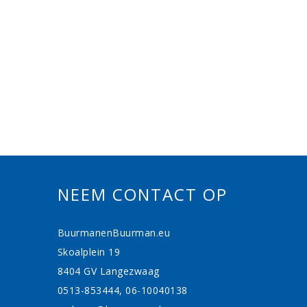
NEEM CONTACT OP
BuurmanenBuurman.eu
Skoalplein 19
8404 GV Langezwaag
0513-853444, 06-10040138