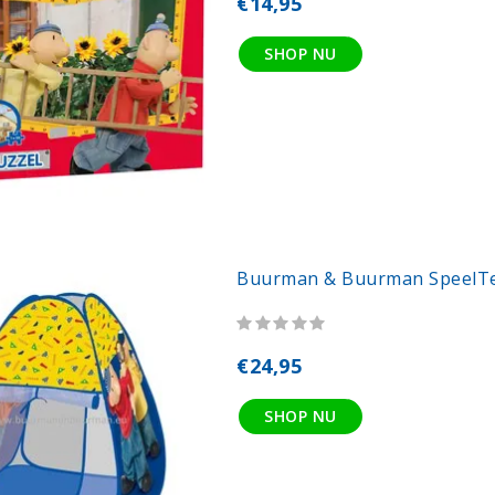
€14,95
SHOP NU
Buurman & Buurman SpeelT
€24,95
SHOP NU