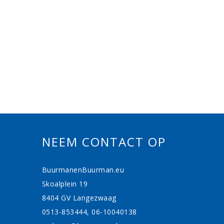
NEEM CONTACT OP
BuurmanenBuurman.eu
Skoalplein 19
8404 GV Langezwaag
0513-853444, 06-10040138