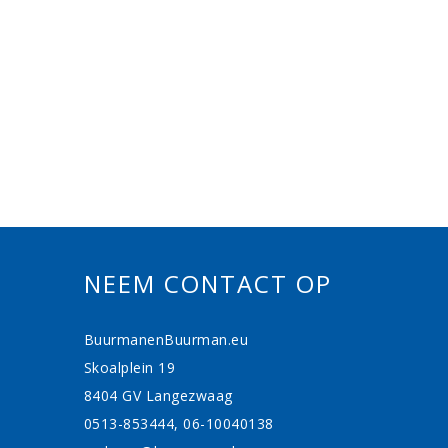
NEEM CONTACT OP
BuurmanenBuurman.eu
Skoalplein 19
8404 GV Langezwaag
0513-853444, 06-10040138