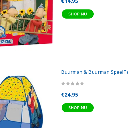
€14,95
SHOP NU
Buurman & Buurman SpeelT
€24,95
SHOP NU